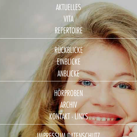
AKTUELLES
VITA
REPERTOIRE
RÜCKBLICKE
EINBLICKE
ANBLICKE
HÖRPROBEN
ARCHIV
KONTAKT · LINKS
IMPRESSUM DATENSCHUTZ